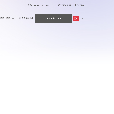
Online Broşür
+905330317204
ERLER
İLETIŞIM
TEKLIF AL