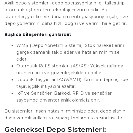
Akıllı depo sistemleri, depo operasyonlarını dijitalleştirip
otomatikleştiren ileri teknoloji çözümleridir. Bu
sistemler, yazılım ve donanım entegrasyonuyla çalışır ve
depo yönetimini daha hızlı, doğru ve verimli hale getirir.
Başlıca bileşenleri şunlardır:
WMS (Depo Yönetim Sistemi): Stok hareketlerini
gerçek zamanlı takip eder ve hataları minimize
eder.
Otomatik Raf Sistemleri (AS/RS): Yüksek raflarda
ürünleri hızlı ve güvenli şekilde depolar.
Robotik Taşıyıcılar (AGV/AMR): Ürünleri depo içinde
taşır, işçilik ihtiyacını azaltır.
IoT ve Sensörler: Barkod, RFID ve sensörler
sayesinde envanter anlık olarak izlenir.
Bu sistemler, insan hatasını minimize eder, depo alanını
daha verimli kullanır ve sipariş toplama süresini kısaltır.
Geleneksel Depo Sistemleri: