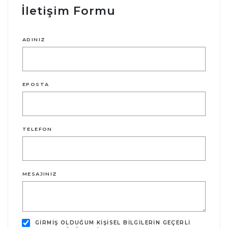
İletişim Formu
ADINIZ
EPOSTA
TELEFON
MESAJINIZ
GIRMIŞ OLDUĞUM KIŞISEL BILGILERIN GEÇERLI