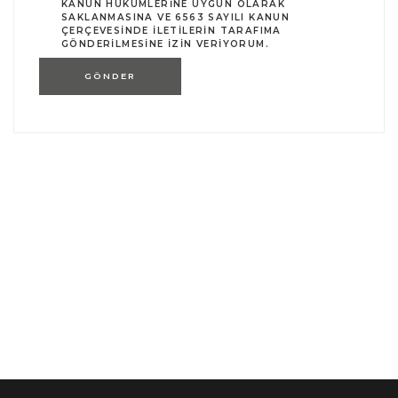
KANUN HÜKÜMLERINE UYGUN OLARAK
SAKLANMASINA VE 6563 SAYILI KANUN
ÇERÇEVESINDE ILETILERIN TARAFIMA
GÖNDERILMESINE IZIN VERIYORUM.
GÖNDER