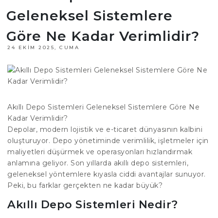
Geleneksel Sistemlere
Göre Ne Kadar Verimlidir?
24 EKIM 2025, CUMA
Akıllı Depo Sistemleri Geleneksel Sistemlere Göre Ne
Kadar Verimlidir?
Depolar, modern lojistik ve e-ticaret dünyasının kalbini
oluşturuyor. Depo yönetiminde verimlilik, işletmeler için
maliyetleri düşürmek ve operasyonları hızlandırmak
anlamına geliyor. Son yıllarda akıllı depo sistemleri,
geleneksel yöntemlere kıyasla ciddi avantajlar sunuyor.
Peki, bu farklar gerçekten ne kadar büyük?
Akıllı Depo Sistemleri Nedir?