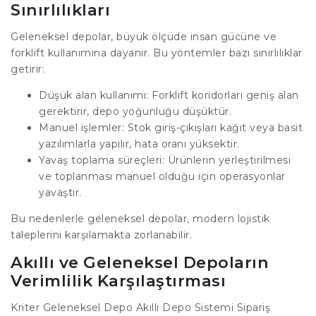
Sınırlılıkları
Geleneksel depolar, büyük ölçüde insan gücüne ve
forklift kullanımına dayanır. Bu yöntemler bazı sınırlılıklar
getirir:
Düşük alan kullanımı: Forklift koridorları geniş alan
gerektirir, depo yoğunluğu düşüktür.
Manuel işlemler: Stok giriş-çıkışları kağıt veya basit
yazılımlarla yapılır, hata oranı yüksektir.
Yavaş toplama süreçleri: Ürünlerin yerleştirilmesi
ve toplanması manuel olduğu için operasyonlar
yavaştır.
Bu nedenlerle geleneksel depolar, modern lojistik
taleplerini karşılamakta zorlanabilir.
Akıllı ve Geleneksel Depoların
Verimlilik Karşılaştırması
Kriter Geleneksel Depo Akıllı Depo Sistemi Sipariş