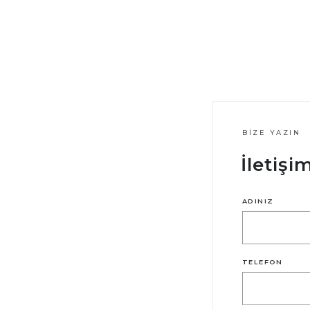
BIZE YAZIN
İletiş
ADINIZ
TELEFON