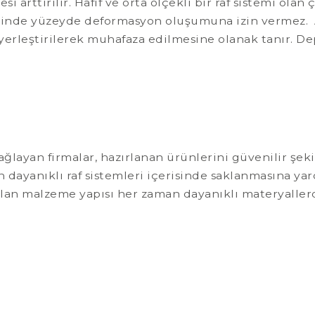
si arttırılır. Hafif ve orta ölçekli bir raf sistemi olan
esinde yüzeyde deformasyon oluşumuna izin vermez. Ay
yerleştirilerek muhafaza edilmesine olanak tanır. D
ağlayan firmalar, hazırlanan ürünlerini güvenilir şek
 dayanıklı raf sistemleri içerisinde saklanmasına yar
nılan malzeme yapısı her zaman dayanıklı materyalle