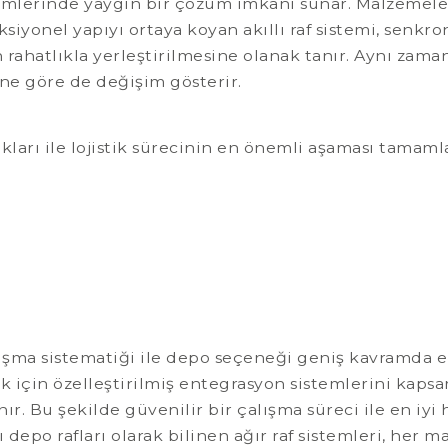
temlerinde yaygın bir çözüm imkânı sunar. Malzemele
siyonel yapıyı ortaya koyan akıllı raf sistemi, senkro
 rahatlıkla yerleştirilmesine olanak tanır. Aynı zama
e göre de değişim gösterir.
akları ile lojistik sürecinin en önemli aşaması tama
ışma sistematiği ile depo seçeneği geniş kavramda ele 
tik için özelleştirilmiş entegrasyon sistemlerini kaps
ır. Bu şekilde güvenilir bir çalışma süreci ile en iyi
 depo rafları olarak bilinen ağır raf sistemleri, he