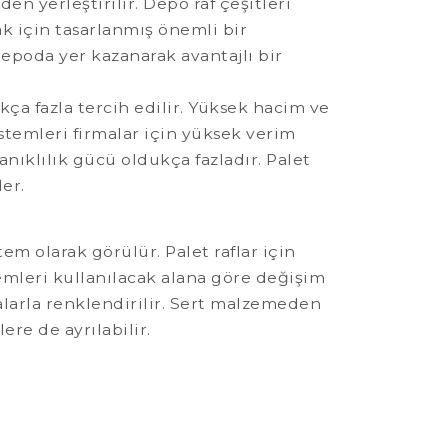
en yerleştirilir. Depo raf çeşitleri
k için tasarlanmış önemli bir
 depoda yer kazanarak avantajlı bir
kça fazla tercih edilir. Yüksek hacim ve
stemleri firmalar için yüksek verim
nıklılık gücü oldukça fazladır. Palet
der.
tem olarak görülür. Palet raflar için
emleri kullanılacak alana göre değişim
alarla renklendirilir. Sert malzemeden
lere de ayrılabilir.