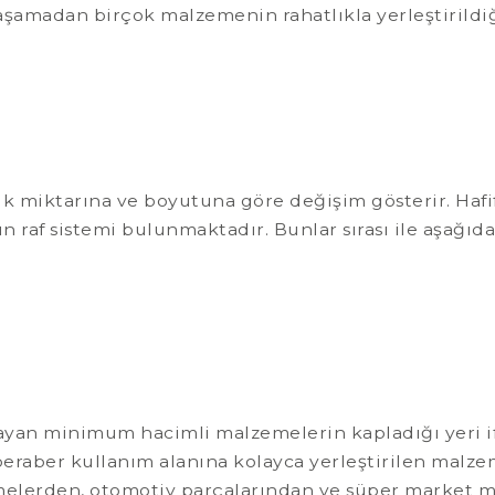
şamadan birçok malzemenin rahatlıkla yerleştirildiğ
k miktarına ve boyutuna göre değişim gösterir. Hafif 
 raf sistemi bulunmaktadır. Bunlar sırası ile aşağıdak
apsayan minimum hacimli malzemelerin kapladığı yeri
 beraber kullanım alanına kolayca yerleştirilen malz
elerden, otomotiv parçalarından ve süper market m