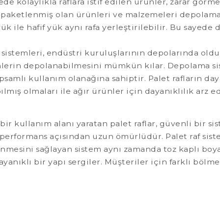
de kolaylıkla raflara istif edilen ürünler, zarar görmed
kle paketlenmiş olan ürünleri ve malzemeleri depolama
yük ile hafif yük aynı rafa yerleştirilebilir. Bu sayede
f sistemleri, endüstri kuruluşlarının depolarında oldu
rünlerin depolanabilmesini mümkün kılar. Depolama si
amlı kullanım olanağına sahiptir. Palet rafların daya
lmış olmaları ile ağır ürünler için dayanıklılık arz e
r kullanım alanı yaratan palet raflar, güvenli bir sis
 performans açısından uzun ömürlüdür. Palet raf sist
lenmesini sağlayan sistem aynı zamanda toz kaplı boy
ayanıklı bir yapı sergiler. Müşteriler için farklı bölme