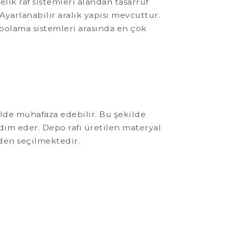
 çelik raf sistemleri alandan tasarruf
arlanabilir aralık yapısı mevcuttur.
epolama sistemleri arasında en çok
ilde muhafaza edebilir. Bu şekilde
dım eder. Depo rafı üretilen materyal
rden seçilmektedir.