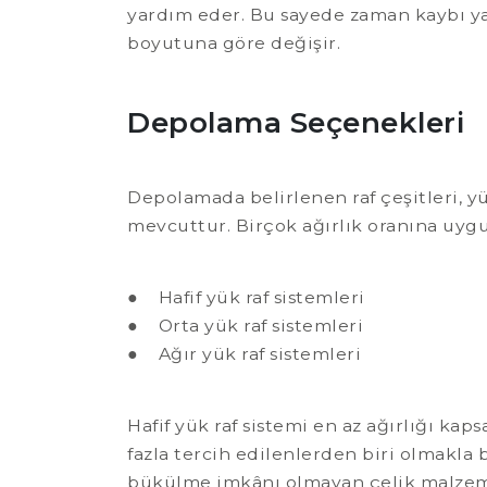
yardım eder. Bu sayede zaman kaybı ya
boyutuna göre değişir.
Depolama Seçenekleri
Depolamada belirlenen raf çeşitleri, yü
mevcuttur. Birçok ağırlık oranına uygun
● Hafif yük raf sistemleri
● Orta yük raf sistemleri
● Ağır yük raf sistemleri
Hafif yük raf sistemi en az ağırlığı k
fazla tercih edilenlerden biri olmakla
bükülme imkânı olmayan çelik malzem