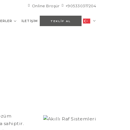
Online Broşür
+905330317204
ERLER
İLETIŞIM
TEKLIF AL
çözüm
 sahiptir.