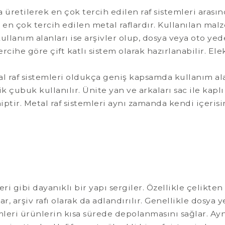
da üretilerek en çok tercih edilen raf sistemleri ara
, en çok tercih edilen metal raflardır. Kullanılan m
ullanım alanları ise arşivler olup, dosya veya oto ye
ercihe göre çift katlı sistem olarak hazırlanabilir. El
al raf sistemleri oldukça geniş kapsamda kullanım al
k çubuk kullanılır. Ünite yan ve arkaları sac ile kaplı 
ptir. Metal raf sistemleri aynı zamanda kendi içerisi
leri gibi dayanıklı bir yapı sergiler. Özellikle çelikt
ar, arşiv rafı olarak da adlandırılır. Genellikle dosya
stemleri ürünlerin kısa sürede depolanmasını sağlar. 