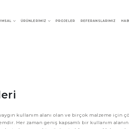
UMSAL
ÜRÜNLERIMIZ
PROJELER
REFERANSLARIMIZ
HAB
leri
yaygın kullanım alanı olan ve birçok malzeme için 
emdir. Her zaman geniş kapsamlı bir kullanım alanına