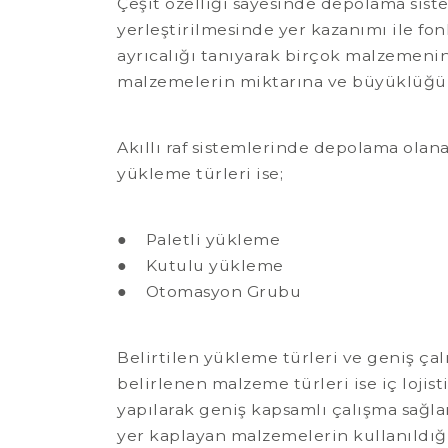
Çeşit özelliği sayesinde depolama sis
yerleştirilmesinde yer kazanımı ile fonk
ayrıcalığı tanıyarak birçok malzemenin
malzemelerin miktarına ve büyüklüğün
Akıllı raf sistemlerinde depolama olan
yükleme türleri ise;
● Paletli yükleme
● Kutulu yükleme
● Otomasyon Grubu
Belirtilen yükleme türleri ve geniş çal
belirlenen malzeme türleri ise iç lojis
yapılarak geniş kapsamlı çalışma sağlan
yer kaplayan malzemelerin kullanıldığı