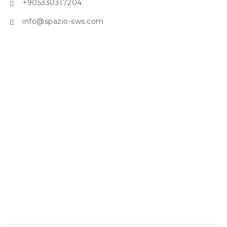
+905330317204
info@spazio-sws.com