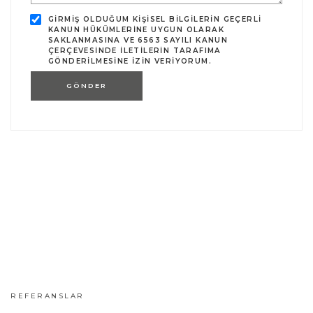
GIRMIŞ OLDUĞUM KIŞISEL BILGILERIN GEÇERLI
KANUN HÜKÜMLERINE UYGUN OLARAK
SAKLANMASINA VE 6563 SAYILI KANUN
ÇERÇEVESINDE ILETILERIN TARAFIMA
GÖNDERILMESINE IZIN VERIYORUM.
GÖNDER
REFERANSLAR