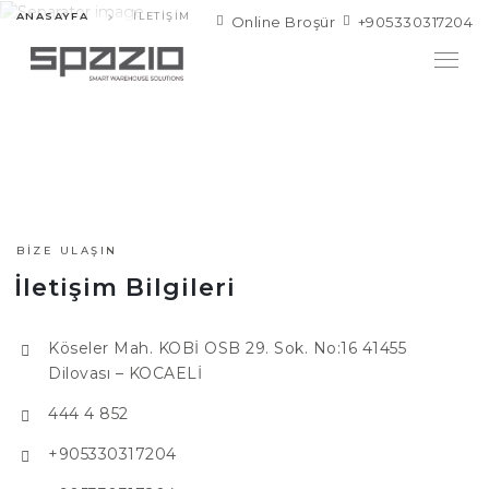
ANASAYFA
İLETIŞIM
Online Broşür
+905330317204
BIZE ULAŞIN
İletişim Bilgileri
Köseler Mah. KOBİ OSB 29. Sok. No:16 41455
Dilovası – KOCAELİ
444 4 852
+905330317204