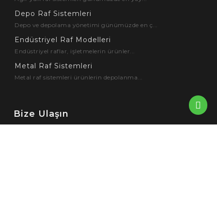
Depo Raf Sistemleri
Depo ve depolama yönetimi günümüzde en ç...
Endüstriyel Raf Modelleri
Endüstriyel raflar, işletmelerin ürünler...
Metal Raf Sistemleri
Metal raf sistemleri ürünlerin depolanma...
Bize Ulaşın
Köseler Mah. KOBİ OSB 29. Sok.
No:16 41455 Dilovası – KOCAELİ
444 4 852
+905330317204
info@spazio-sws.com