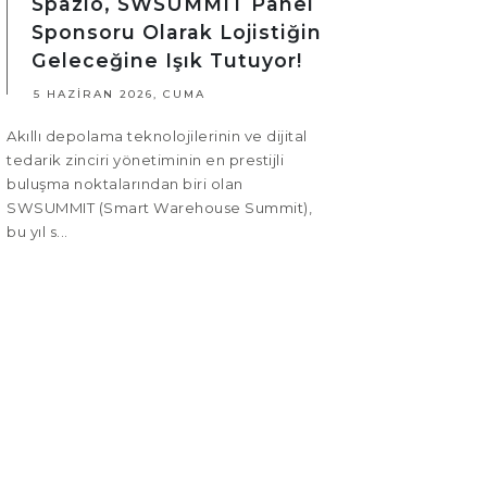
Spazio, SWSUMMIT Panel
Sponsoru Olarak Lojistiğin
Geleceğine Işık Tutuyor!
5 HAZIRAN 2026, CUMA
Akıllı depolama teknolojilerinin ve dijital
tedarik zinciri yönetiminin en prestijli
buluşma noktalarından biri olan
SWSUMMIT (Smart Warehouse Summit),
bu yıl s...