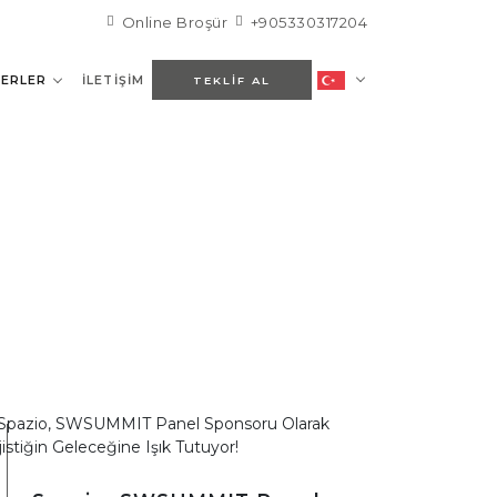
Online Broşür
+905330317204
ERLER
İLETIŞIM
TEKLIF AL