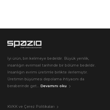
İyi ürün, bin kelimeye bedeldir. Büyük yenilik,
insanlığın evrimsel tarihinde bir bölüme bedeldir.
İnsanlığın evrimi üretimle birlikte ilerlemiştir.
Üretimin büyümesi depolama ihtiyacını da
beraberinde get...
Devamını oku
KVKK ve Çerez Politikaları