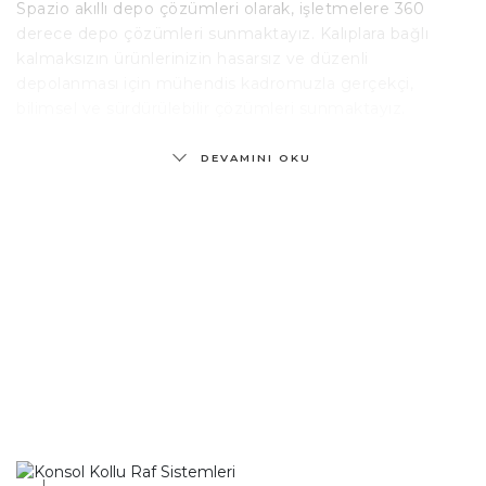
Spazio akıllı depo çözümleri olarak, işletmelere 360
derece depo çözümleri sunmaktayız. Kalıplara bağlı
kalmaksızın ürünlerinizin hasarsız ve düzenli
depolanması için mühendis kadromuzla gerçekçi,
bilimsel ve sürdürülebilir çözümleri sunmaktayız.
DEVAMINI OKU