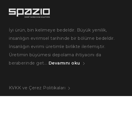
İyi ürün, bin kelimeye bedeldir. Büyük yenilik,
insanlığın evrimsel tarihinde bir bölüme bedeldir.
İnsanlığın evrimi üretimle birlikte ilerlemiştir.
Üretimin büyümesi depolama ihtiyacını da
beraberinde get...
Devamını oku
KVKK ve Çerez Politikaları
Blog
Ağır Yük Raf Sistemleri