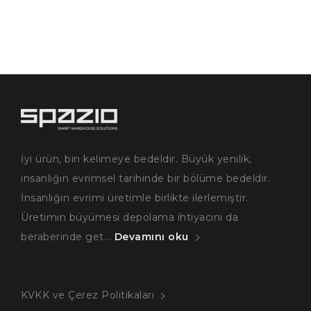
İyi ürün, bin kelimeye bedeldir. Büyük yenilik,
insanlığın evrimsel tarihinde bir bölüme bedeldir.
İnsanlığın evrimi üretimle birlikte ilerlemiştir.
Üretimin büyümesi depolama ihtiyacını da
beraberinde get...
Devamını oku
KVKK ve Çerez Politikaları