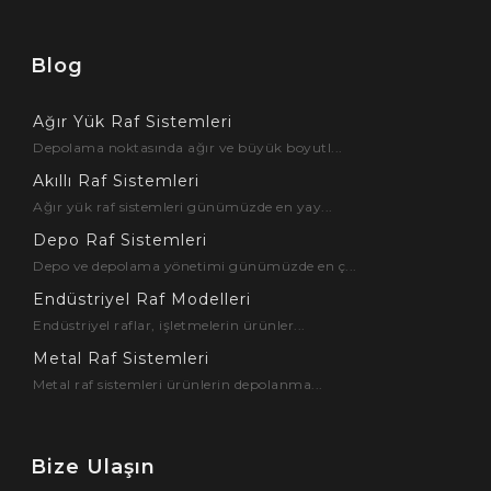
Blog
Ağır Yük Raf Sistemleri
Depolama noktasında ağır ve büyük boyutl...
Akıllı Raf Sistemleri
Ağır yük raf sistemleri günümüzde en yay...
Depo Raf Sistemleri
Depo ve depolama yönetimi günümüzde en ç...
Endüstriyel Raf Modelleri
Endüstriyel raflar, işletmelerin ürünler...
Metal Raf Sistemleri
Metal raf sistemleri ürünlerin depolanma...
Bize Ulaşın