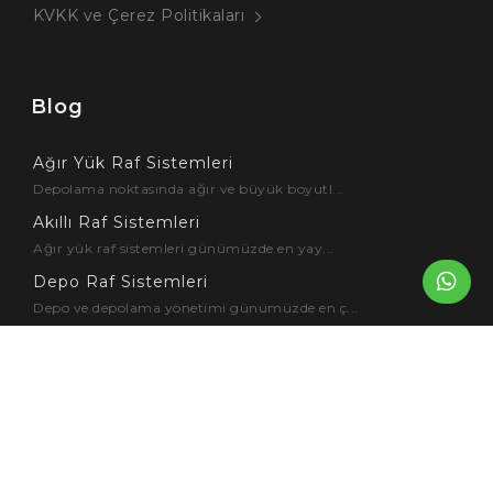
KVKK ve Çerez Politikaları
Blog
Ağır Yük Raf Sistemleri
Depolama noktasında ağır ve büyük boyutl...
Akıllı Raf Sistemleri
Ağır yük raf sistemleri günümüzde en yay...
Depo Raf Sistemleri
Depo ve depolama yönetimi günümüzde en ç...
Endüstriyel Raf Modelleri
Endüstriyel raflar, işletmelerin ürünler...
Metal Raf Sistemleri
Metal raf sistemleri ürünlerin depolanma...