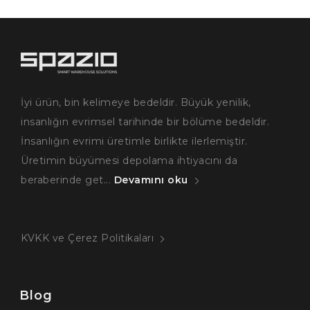
İyi ürün, bin kelimeye bedeldir. Büyük yenilik,
insanlığın evrimsel tarihinde bir bölüme bedeldir.
İnsanlığın evrimi üretimle birlikte ilerlemiştir.
Üretimin büyümesi depolama ihtiyacını da
beraberinde get...
Devamını oku
KVKK ve Çerez Politikaları
Blog