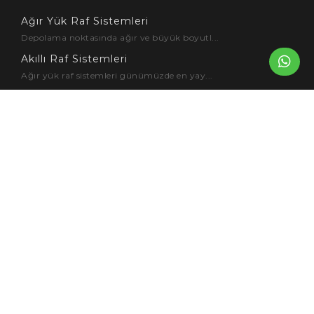
Ağır Yük Raf Sistemleri
Depolama noktasında ağır ve büyük boyutl...
Akıllı Raf Sistemleri
Ağır yük raf sistemleri günümüzde en yay...
Depo Raf Sistemleri
Depo ve depolama yönetimi günümüzde en ç...
Endüstriyel Raf Modelleri
Endüstriyel raflar, işletmelerin ürünler...
Metal Raf Sistemleri
Metal raf sistemleri ürünlerin depolanma...
Bize Ulaşın
Köseler Mah. KOBİ OSB 29. Sok.
No:16 41455 Dilovası – KOCAELİ