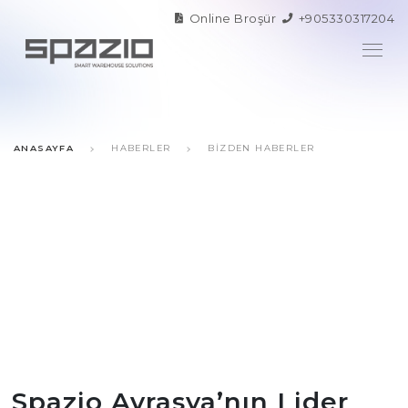
Online Broşür
+905330317204
ANASAYFA
HABERLER
BIZDEN HABERLER
Spazio Avrasya’nın Lider