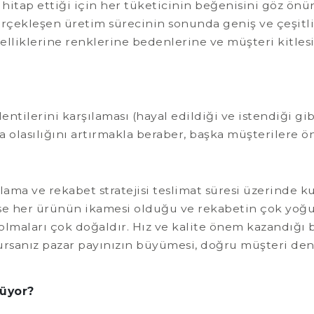
re hitap ettiği için her tüketicinin beğenisini göz ö
rçekleşen üretim sürecinin sonunda geniş ve çeşitli b
zelliklerine renklerine bedenlerine ve müşteri kitlesi
entilerini karşılaması (hayal edildiği ve istendiği 
ma olasılığını artırmakla beraber, başka müşterilere ö
 ve rekabet stratejisi teslimat süresi üzerinde kurg
eyse her ürünün ikamesi olduğu ve rekabetin çok yoğu
 olmaları çok doğaldır. Hız ve kalite önem kazandığı
ursanız pazar payınızın büyümesi, doğru müşteri den
üyor?