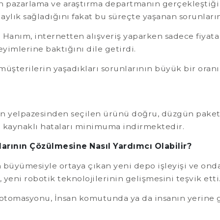
n pazarlama ve araştırma departmanın gerçekleştiği r
laylık sağladığını fakat bu süreçte yaşanan sorunların
. Hanım, internetten alışveriş yaparken sadece fiyata
yimlerine baktığını dile getirdi.
üşterilerin yaşadıkları sorunlarının büyük bir oran
n yelpazesinden seçilen ürünü doğru, düzgün paketle
n kaynaklı hataları minimuma indirmektedir.
nlarının Çözülmesine
Nasıl
Yardımcı Olabilir
?
n büyümesiyle ortaya çıkan yeni depo işleyişi ve ond
 yeni robotik teknolojilerinin gelişmesini teşvik etti
otomasyonu, İnsan komutunda ya da insanın yerine g