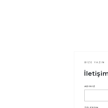
BIZE YAZIN
İletiş
ADINIZ
TELEFON