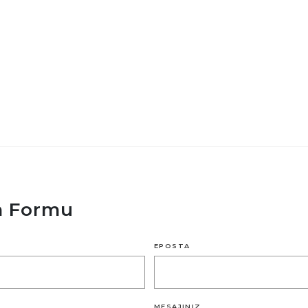
im Formu
EPOSTA
MESAJINIZ