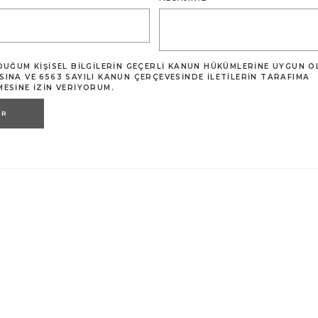
DUĞUM KIŞISEL BILGILERIN GEÇERLI KANUN HÜKÜMLERINE UYGUN 
INA VE 6563 SAYILI KANUN ÇERÇEVESINDE ILETILERIN TARAFIMA
ESINE IZIN VERIYORUM.
ER