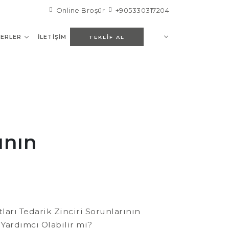
Online Broşür
+905330317204
ERLER
İLETIŞIM
TEKLIF AL
ının