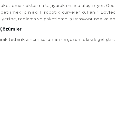
 Paketleme noktasına taşıyarak insana ulaştırıyor. Go
etirmek için akıllı robotik kuryeler kullanır. Böylec
yerine, toplama ve paketleme iş istasyonunda kalabi
 Çözümler
larak tedarik zinciri sorunlarına çözüm olarak gelişt