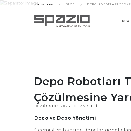
ANASAYFA
BLOG
DEPO ROBOTLARI TEDAR
KUR
Depo Robotları T
Çözülmesine Yard
10 AĞUSTOS 2024, CUMARTESI
Depo ve Depo Yönetimi
Geçmişten bugüne depolar genel olarak