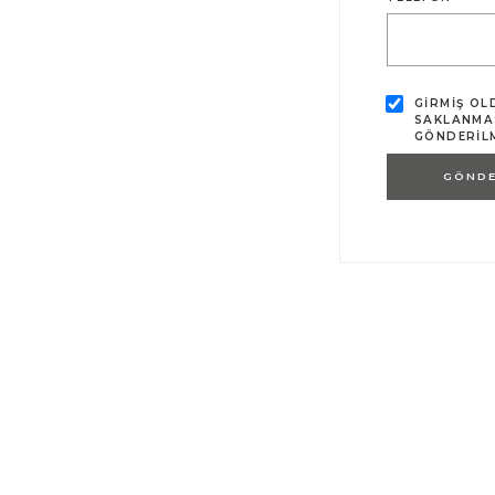
GIRMIŞ OL
SAKLANMAS
GÖNDERILM
GÖND