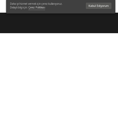
Daha iyi hizmet vermek için çerez kullanıyoruz.
Kabul Ediyorum
Detaylı bilgi için:
Çerez Politikası
Bize Ulaşın
Köseler Mah. KOBİ OSB 29.
Sok. No:16 41455 Dilovası –
KOCAELİ
444 4 852
+905330317204
info@spazio-sws.com