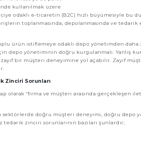
sinde kullanılmak üzere
iye odaklı e-ticaretin (B2C) hızlı büyümesiyle bu d
arişlerin toplanmasında, depolanmasında ve tedarik
plu ürün istiflemeye odaklı depo yönetimden daha zor
çin depo yönetiminin doğru kurgulanmalı. Yanlış ku
e zayıf bir müşteri deneyimine yol açabilir. Zayıf m
r.
k Zinciri Sorunları
 olarak “firma ve müşteri arasında gerçekleşen ilet
den sektörlerde doğru müşteri deneyimi, doğru depo 
edarik zinciri sorunlarının bazıları şunlardır;