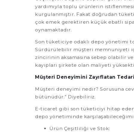
yardımıyla toplu ürünlerin istiflenme
kurgulanmıştır. Fakat doğrudan tüketic
çok emek gerektiren küçük ebatlı sip
oynamaktadır.
Son tüketiciye odaklı depo yönetimi to
Sürdürülebilir müşteri memnuniyeti i
zincirinin aksamasına sebep olabilir v
kayıpları şirkete olan maliyeti yüksekti
Müşteri Deneyimini Zayıflatan Tedari
Müşteri deneyimi nedir? Sorusuna cevap
bütünüdür.” Diyebiliriz.
E-ticaret gibi son tüketiciyi hitap e
depo yönetiminde karşılaşabileceğimiz t
Ürün Çeşitliliği ve Stok: