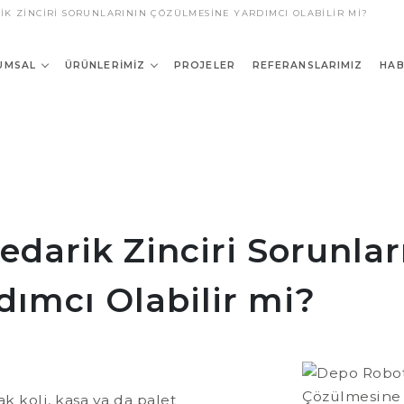
IK ZINCIRI SORUNLARININ ÇÖZÜLMESINE YARDIMCI OLABILIR MI?
UMSAL
ÜRÜNLERIMIZ
PROJELER
REFERANSLARIMIZ
HAB
edarik Zinciri Sorunlar
ımcı Olabilir mi?
 koli, kasa ya da palet