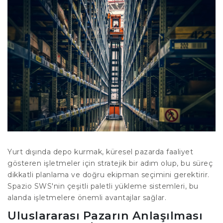
Yurt dışında depo kurmak, küresel pazarda faaliyet
gösteren işletmeler için stratejik bir adım olup, bu süreç
dikkatli planlama ve doğru ekipman seçimini gerektirir.
Spazio SWS'nin çeşitli paletli yükleme sistemleri, bu
alanda işletmelere önemli avantajlar sağlar.
Uluslararası Pazarın Anlaşılması