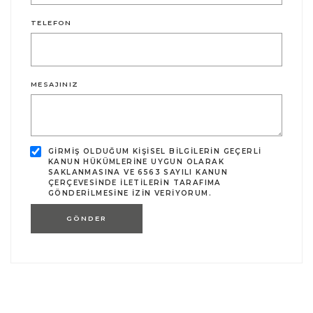
TELEFON
MESAJINIZ
GIRMIŞ OLDUĞUM KIŞISEL BILGILERIN GEÇERLI
KANUN HÜKÜMLERINE UYGUN OLARAK
SAKLANMASINA VE 6563 SAYILI KANUN
ÇERÇEVESINDE ILETILERIN TARAFIMA
GÖNDERILMESINE IZIN VERIYORUM.
GÖNDER