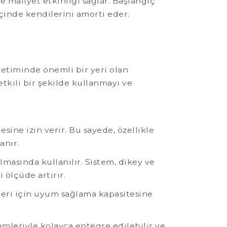
 maliyet etkinliği sağlar. Başlangıç
çinde kendilerini amorti eder.
etiminde önemli bir yeri olan
etkili bir şekilde kullanmayı ve
ine izin verir. Bu sayede, özellikle
anır.
lmasında kullanılır. Sistem, dikey ve
ölçüde artırır.
mleri için uyum sağlama kapasitesine
leriyle kolayca entegre edilebilir ve