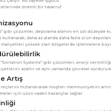
sız çalışır. Bu sayede işgücü
yetlerinde önemli bir tasarruf
mizasyonu
s" gibi çözümler, depolama alanını en üst düzeyde k
lde kullanarak, daha az alanda daha fazla ürün depola
i maliyetleri yüksek olan bölgelerde işletmelere büyü
ürülebilirlik
Sortation Systems" gibi çözümleri, enerji verimliliğ
liyetlerini azaltır ve aynı zamanda çevresel sürdürül
e Artış
reçlerini hızlandırarak müşteri memnuniyetini artırır.
meler için uzun vadeli kazançlar sağlar.
nliği