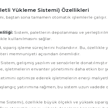
tli Yükleme Sistemi) Özellikleri
mi, baştan sona tamamen otomatik işlemlerle çalışır.
liliği:
Sistem, paletlerin depolanması ve yerleştiril
le kullanılmasını sağlar.
 sipariş işleme süreçlerini hızlandırır. Bu, özellikle
şteri memnuniyeti açısından önemlidir.
Sistem, gelişmiş yazılım ve sensörlerle donatılmıştır
me, işletmelerin envanter yönetimini daha etkin bir ş
ketimini optimize ederek işletmelerin enerji maliyet
şlangıç yatırımına rağmen, bu sistem uzun vadede o
me Sistemi), özellikle büyük ölçekli ve yüksek sipa