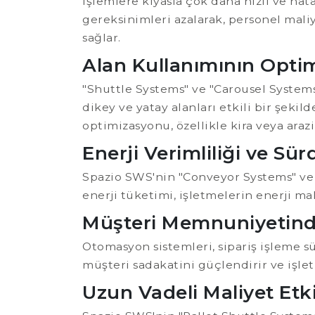
işlemlere kıyasla çok daha hızlı ve hata
gereksinimleri azalarak, personel mali
sağlar.
Alan Kullanımının Opti
"Shuttle Systems" ve "Carousel System
dikey ve yatay alanları etkili bir şeki
optimizasyonu, özellikle kira veya araz
Enerji Verimliliği ve Sürd
Spazio SWS'nin "Conveyor Systems" ve "
enerji tüketimi, işletmelerin enerji ma
Müşteri Memnuniyetind
Otomasyon sistemleri, sipariş işleme sü
müşteri sadakatini güçlendirir ve işlet
Uzun Vadeli Maliyet Etki