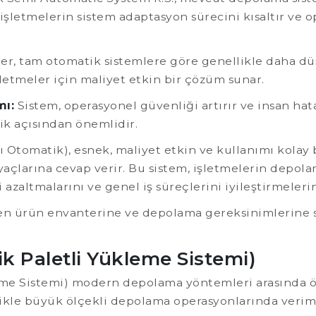
 işletmelerin sistem adaptasyon sürecini kısaltır ve o
er, tam otomatik sistemlere göre genellikle daha düş
işletmeler için maliyet etkin bir çözüm sunar.
mı:
Sistem, operasyonel güvenliği artırır ve insan hat
ik açısından önemlidir.
ı Otomatik), esnek, maliyet etkin ve kullanımı kola
yaçlarına cevap verir. Bu sistem, işletmelerin depola
azaltmalarını ve genel iş süreçlerini iyileştirmelerin
şken ürün envanterine ve depolama gereksinimlerine sa
k Paletli Yükleme Sistemi)
me Sistemi) modern depolama yöntemleri arasında ön
kle büyük ölçekli depolama operasyonlarında verimlil