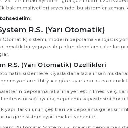
" ve "Mini Load Systems" gibi çözümleri, uzun vadede
şük bakım maliyetleri sayesinde, bu sistemler zaman i
bahsedelim:
ystem R.S. (Yarı Otomatik)
ı Otomatik) sistemi, modern depolama ve lojistik yön
 otomatik bir yapıya sahip olup, depolama alanlarını 
lar.
R.S. (Yarı Otomatik) Özellikleri
tomatik sistemlere kıyasla daha fazla insan müdahales
 operasyonların ihtiyaca göre uyarlanmasına olanak t
aletlerin depolama raflarına yerleştirilmesi ve çıkarı
anılmasını sağlayarak, depolama kapasitesini önemli 
ik yapı, farklı ürün çeşitleri ve depolama gereksini
larına göre sistem ayarlamaları yapabilir.
 Semi Automatic System R.S., mevcut depolama sistem