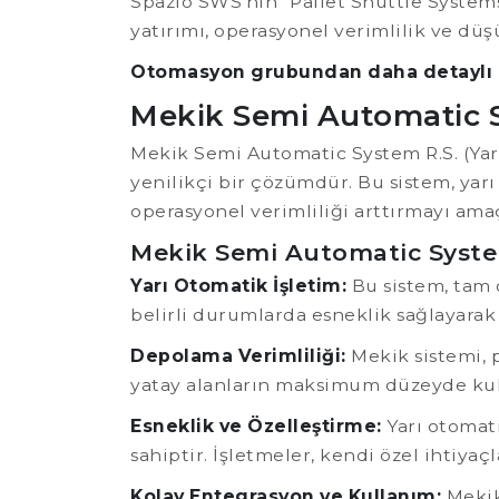
Spazio SWS'nin "Pallet Shuttle Systems
yatırımı, operasyonel verimlilik ve dü
Otomasyon grubundan daha detaylı 
Mekik Semi Automatic S
Mekik Semi Automatic System R.S. (Yar
yenilikçi bir çözümdür. Bu sistem, yarı
operasyonel verimliliği arttırmayı amaç
Mekik Semi Automatic System 
Yarı Otomatik İşletim:
Bu sistem, tam o
belirli durumlarda esneklik sağlayarak
Depolama Verimliliği:
Mekik sistemi, p
yatay alanların maksimum düzeyde kull
Esneklik ve Özelleştirme:
Yarı otomat
sahiptir. İşletmeler, kendi özel ihtiyaç
Kolay Entegrasyon ve Kullanım:
Mekik