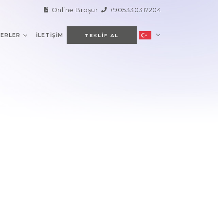
Online Broşür
+905330317204
ERLER
İLETIŞIM
TEKLIF AL