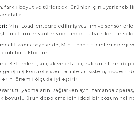
, farklı boyut ve türlerdeki ürünler için uyarlanabil
yapabilir.
ri:
Mini Load, entegre edilmiş yazılım ve sensörlerle 
 işletmelerin envanter yönetimini daha etkin bir şeki
pakt yapısı sayesinde, Mini Load sistemleri enerji ve
emli bir faktördür.
e Sistemleri), küçük ve orta ölçekli ürünlerin depo
 gelişmiş kontrol sistemleri ile bu sistem, modern 
erini önemli ölçüde iyileştirir.
 tasarrufu yapmalarını sağlarken aynı zamanda operas
k boyutlu ürün depolama için ideal bir çözüm haline 