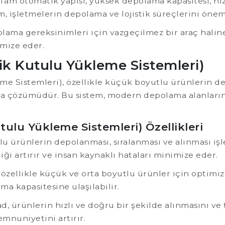
Tam otomatik yapısı, yüksek depolama kapasitesi, hız
m, işletmelerin depolama ve lojistik süreçlerini öneml
lama gereksinimleri için vazgeçilmez bir araç halin
imize eder.
k Kutulu Yükleme Sistemleri)
e Sistemleri), özellikle küçük boyutlu ürünlerin de
a çözümüdür. Bu sistem, modern depolama alanlarınd
ulu Yükleme Sistemleri) Özellikleri
lu ürünlerin depolanması, sıralanması ve alınması i
iği artırır ve insan kaynaklı hataları minimize eder.
özellikle küçük ve orta boyutlu ürünler için optimize
a kapasitesine ulaşılabilir.
d, ürünlerin hızlı ve doğru bir şekilde alınmasını ve t
emnuniyetini artırır.