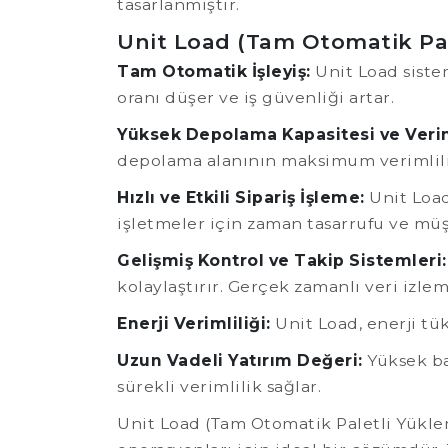
tasarlanmıştır.
Unit Load (Tam Otomatik Pale
Tam Otomatik İşleyiş:
Unit Load siste
oranı düşer ve iş güvenliği artar.
Yüksek Depolama Kapasitesi ve Verim
depolama alanının maksimum verimlilik
Hızlı ve Etkili Sipariş İşleme:
Unit Load,
işletmeler için zaman tasarrufu ve mü
Gelişmiş Kontrol ve Takip Sistemleri:
kolaylaştırır. Gerçek zamanlı veri izle
Enerji Verimliliği:
Unit Load, enerji tü
Uzun Vadeli Yatırım Değeri:
Yüksek ba
sürekli verimlilik sağlar.
Unit Load (Tam Otomatik Paletli Yükle