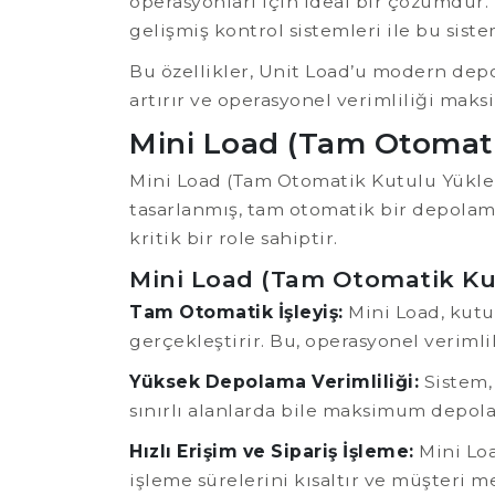
operasyonları için ideal bir çözümdür. 
gelişmiş kontrol sistemleri ile bu siste
Bu özellikler, Unit Load’u modern depo
artırır ve operasyonel verimliliği maks
Mini Load (Tam Otomati
Mini Load (Tam Otomatik Kutulu Yüklem
tasarlanmış, tam otomatik bir depolam
kritik bir role sahiptir.
Mini Load (Tam Otomatik Kut
Tam Otomatik İşleyiş:
Mini Load, kutu
gerçekleştirir. Bu, operasyonel verimlil
Yüksek Depolama Verimliliği:
Sistem, 
sınırlı alanlarda bile maksimum depolam
Hızlı Erişim ve Sipariş İşleme:
Mini Loa
işleme sürelerini kısaltır ve müşteri m