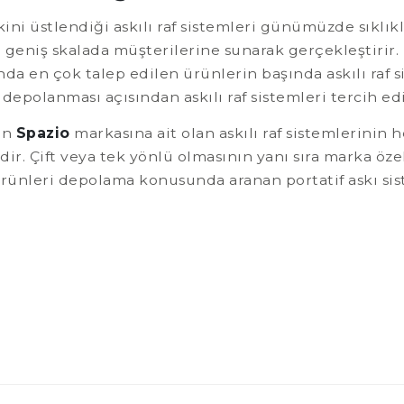
ni üstlendiği askılı raf sistemleri günümüzde sıklıkl
n geniş skalada müşterilerine sunarak gerçekleştirir.
da en çok talep edilen ürünlerin başında askılı raf si
polanması açısından askılı raf sistemleri tercih edile
lan
Spazio
markasına ait olan askılı raf sistemlerinin 
r. Çift veya tek yönlü olmasının yanı sıra marka öze
rünleri depolama konusunda aranan portatif askı si