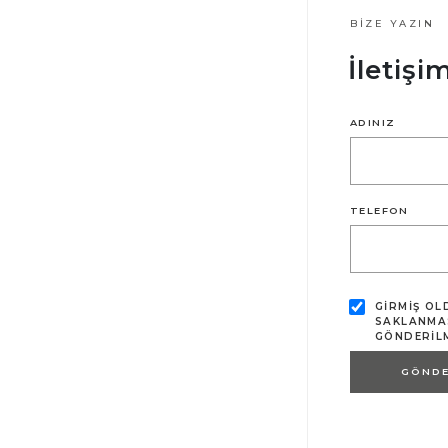
BIZE YAZIN
İletiş
ADINIZ
TELEFON
GIRMIŞ OL
SAKLANMAS
GÖNDERILM
GÖND