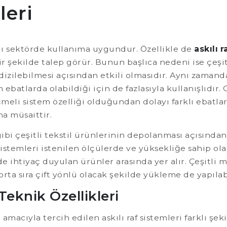
leri
lı sektörde kullanıma uygundur. Özellikle de
askılı r
 şekilde talep görür. Bunun başlıca nedeni ise çeşitl
izilebilmesi açısından etkili olmasıdır. Aynı zamanda 
n ebatlarda olabildiği için de fazlasıyla kullanışlıdır.
çmeli sistem özelliği olduğundan dolayı farklı ebatlar
na müsaittir.
ibi çeşitli tekstil ürünlerinin depolanması açısından
 sistemleri istenilen ölçülerde ve yüksekliğe sahip ola
de ihtiyaç duyulan ürünler arasında yer alır. Çeşitli 
orta sıra çift yönlü olacak şekilde yükleme de yapılabi
Teknik Özellikleri
acıyla tercih edilen askılı raf sistemleri farklı şek