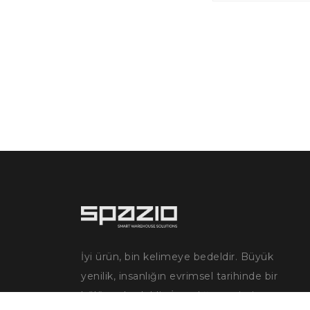
İyi ürün, bin kelimeye bedeldir. Büyük
yenilik, insanlığın evrimsel tarihinde bir
bölüme bedeldir. İnsanlığın evrimi