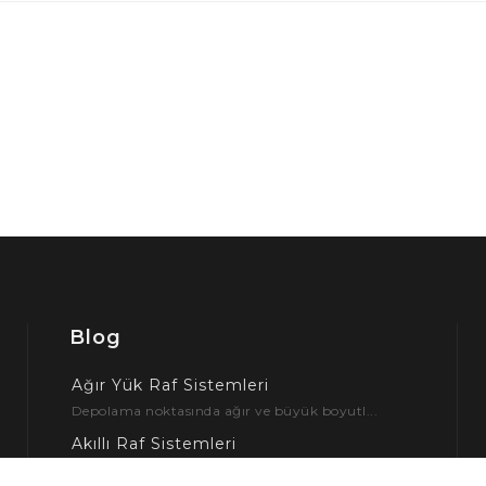
Blog
Ağır Yük Raf Sistemleri
Depolama noktasında ağır ve büyük boyutl...
Akıllı Raf Sistemleri
Ağır yük raf sistemleri günümüzde en yay...