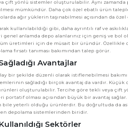
ya çift yönlü sistemler oluşturulabilir. Aynı zamanda
etilmesi mümkündür. Daha çok özel ebatlı ürün talepler
polarda ağır yüklerin taşınabilmesi açısından da özel 
rak kullanılabildiği gibi, daha ayrıntılı raf ve askılık
leri genel anlamda depo alanlarınız için geniş ve bol o
özüm üretimleri için de müsait bir üründür. Özellikle
olama fırsatı tanıması bakımından talep görür.
 Sağladığı Avantajlar
olay bir şekilde düzenli olarak istiflenebilmesi bakımı
temlerinin sağladığı birçok avantaj da vardır. Küçük
ürünleri oluşturulabilir. Tercihe göre tekli veya çift
leri portatif olması açısından büyük bir avantaj sağla
n bile yeterli olduğu ürünlerdir. Bu doğrultuda da ask
gören depolama sistemlerinden biridir.
Kullanıldığı Sektörler