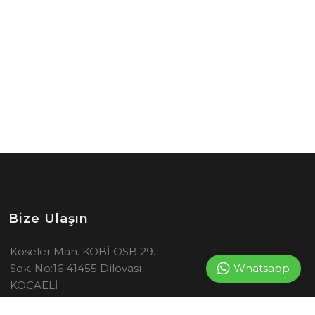
Bize Ulaşın
Köseler Mah. KOBİ OSB 29.
Whatsapp
Sok. No:16 41455 Dilovası –
KOCAELİ
444 4 852