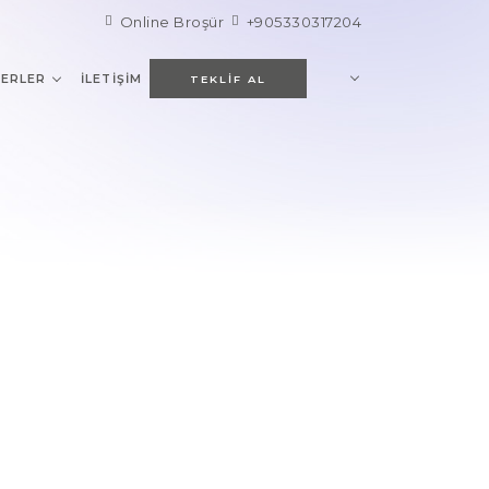
Online Broşür
+905330317204
ERLER
İLETIŞIM
TEKLIF AL