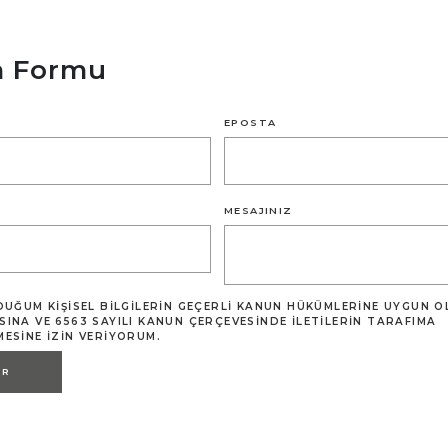
im Formu
EPOSTA
MESAJINIZ
DUĞUM KIŞISEL BILGILERIN GEÇERLI KANUN HÜKÜMLERINE UYGUN 
INA VE 6563 SAYILI KANUN ÇERÇEVESINDE ILETILERIN TARAFIMA
ESINE IZIN VERIYORUM.
ER