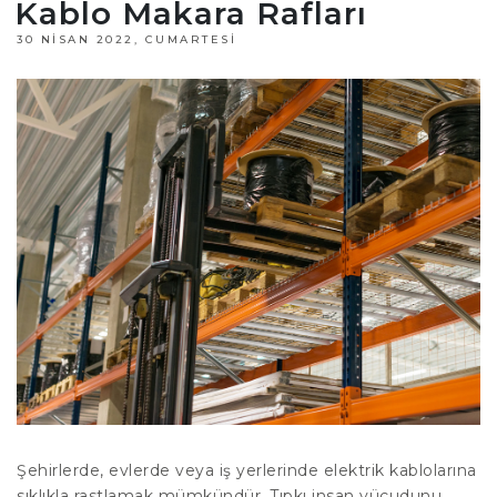
Kablo Makara Rafları
30 NISAN 2022, CUMARTESI
Şehirlerde, evlerde veya iş yerlerinde elektrik kablolarına
sıklıkla rastlamak mümkündür. Tıpkı insan vücudunu