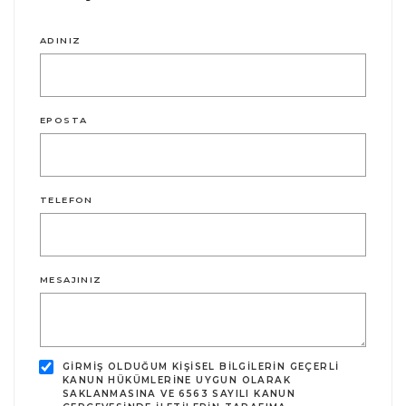
ADINIZ
EPOSTA
TELEFON
MESAJINIZ
GIRMIŞ OLDUĞUM KIŞISEL BILGILERIN GEÇERLI
KANUN HÜKÜMLERINE UYGUN OLARAK
SAKLANMASINA VE 6563 SAYILI KANUN