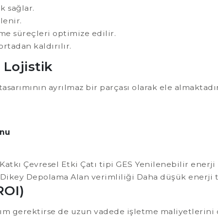
 sağlar.
lenir.
e süreçleri optimize edilir.
ortadan kaldırılır.
 Lojistik
tasarımının ayrılmaz bir parçası olarak ele almaktadır
onu
tkı Çevresel Etki Çatı tipi GES Yenilenebilir enerj
u Dikey Depolama Alan verimliliği Daha düşük enerji 
ROI)
ırım gerektirse de uzun vadede işletme maliyetlerini