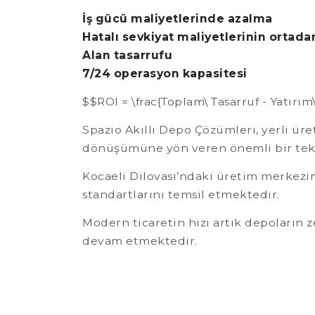
İş gücü maliyetlerinde azalma
Hatalı sevkiyat maliyetlerinin ortad
Alan tasarrufu
7/24 operasyon kapasitesi
$$ROI = \frac{Toplam\ Tasarruf - Yatırım
Spazio Akıllı Depo Çözümleri, yerli üre
dönüşümüne yön veren önemli bir tekn
Kocaeli Dilovası’ndaki üretim merkezin
standartlarını temsil etmektedir.
Modern ticaretin hızı artık depoların 
devam etmektedir.