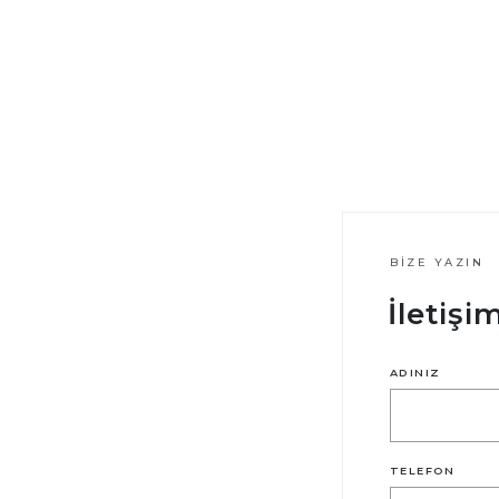
BIZE YAZIN
İletiş
ADINIZ
TELEFON