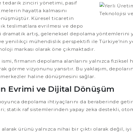
 tedarik zinciri yönetimi, pasif
tmelerin hayatta kalmasını
önüşmüştür. Küresel ticaretin
lık teslimatlara evrilmesi ve depo
 dramatik artış, geleneksel depolama yöntemlerini ye
ve yenilikçi mühendislik perspektifi ile Türkiye’nin 
noloji markası olarak öne çıkmaktadır.
ismi, firmanın depolama alanlarını yalnızca fiziksel ha
arak görme vizyonunu yansıtır. Bu yaklaşım, depoların
k merkezler haline dönüşmesini sağlar.
n Evrimi ve Dijital Dönüşüm
 boyunca depolama ihtiyaçlarını da beraberinde getir
; statik raf sistemlerinden yapay zeka destekli, oto
rak ürünü yalnızca nihai bir çıktı olarak değil, iyi