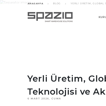
ANASAYFA
BLOG
YERLI ÜRETIM, GLOBAL 
KUR
Yerli Üretim, Gl
Teknolojisi ve Ak
6 MART 2026, CUMA