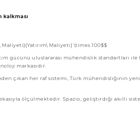
an kalkması
\ Maliyeti}{Yatırım\ Maliyeti} \times 100$$
tim gücünü uluslararası mühendislik standartları ile 
oloji markasıdır.
den çıkan her raf sistemi, Türk mühendisliğinin yenil
zekasıyla ölçülmektedir. Spazio, geliştirdiği akıllı