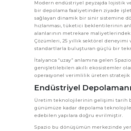
Modern endüstriyel peyzajda lojistik ve
bir depolama faaliyetinden ziyade işle
sağlayan dinamik bir sinir sistemine d
hızlanması, tüketici beklentilerinin an
alanlarının metrekare maliyetlerindeki
Çözümleri, 25 yıllık sektörel deneyimi 
standartlarla buluşturan güçlü bir tek
İtalyanca “uzay” anlamına gelen Spazio 
genişletilebilen akıllı ekosistemler ol
operasyonel verimlilik üreten strateji
Endüstriyel Depolamanı
Üretim teknolojilerinin gelişimi tarih
günümüze kadar depolama teknolojileri
edebilen yapılara doğru evrilmiştir.
Spazio bu dönüşümün merkezinde yer ala