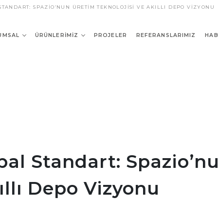
STANDART: SPAZIO’NUN ÜRETIM TEKNOLOJISI VE AKILLI DEPO VIZYONU
UMSAL
ÜRÜNLERIMIZ
PROJELER
REFERANSLARIMIZ
HAB
obal Standart: Spazio’n
ıllı Depo Vizyonu