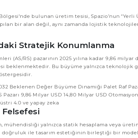
Bölgesi'nde bulunan üretim tesisi, Spazio’nun “Yerli
ılan bir alan değil, aynı zamanda lojistik teknolojiler
ndaki Stratejik Konumlanma
eri (AS/RS) pazarının 2025 yılına kadar 9,86 milyar d
esi beklenmektedir. Bu büyüme yalnızca teknolojik 
stergesidir.
32 Beklenen Değer Büyüme Dinamiği Palet Raf Pazar
RS Pazarı 9,86 Milyar USD 14,80 Milyar USD Otomasyon 
stri 4.0 ve yapay zeka
Felsefesi
ım, mühendisliği yalnızca statik hesaplama veya üret
 doğruluk ile tasarım estetiğinin birleştiği bir mode