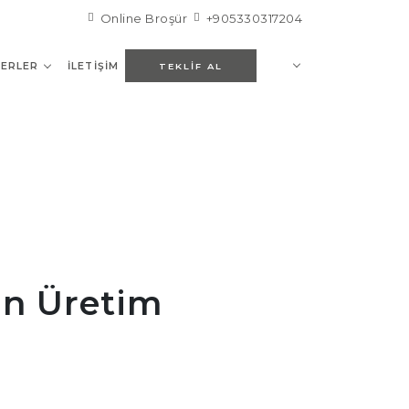
Online Broşür
+905330317204
ERLER
İLETIŞIM
TEKLIF AL
un Üretim