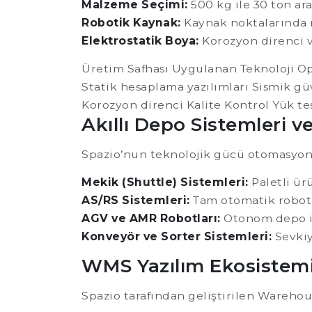
Malzeme Seçimi:
500 kg ile 30 ton ar
Robotik Kaynak:
Kaynak noktalarında 
Elektrostatik Boya:
Korozyon direnci 
Üretim Safhası Uygulanan Teknoloji Op
Statik hesaplama yazılımları Sismik g
Korozyon direnci Kalite Kontrol Yük te
Akıllı Depo Sistemleri 
Spazio’nun teknolojik gücü otomasyon
Mekik (Shuttle) Sistemleri:
Paletli ür
AS/RS Sistemleri:
Tam otomatik roboti
AGV ve AMR Robotları:
Otonom depo iç
Konveyör ve Sorter Sistemleri:
Sevkiy
WMS Yazılım Ekosistem
Spazio tarafından geliştirilen Wareho