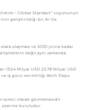
 Üretim – Global Standart” vizyonunun
inin geliştirildiği bir Ar-Ge
olara ulaşması ve 2030 yılına kadar
gelişmelerin değil aynı zamanda
ı 13,54 Milyar USD 23,78 Milyar USD
ve iş gücü verimliliği Akıllı Depo
im süreci olarak görmemesidir.
l üzerine kuruludur.