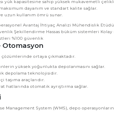
ası yük kapasitesine sahip yüksek mukavemetli çelikl
maksimum dayanım ve standart kalite sağlar.
ve uzun kullanım ömrü sunar.
erasyonel Avantaj İhtiyaç Analizi Mühendislik Etüd
üvenlik Şekillendirme Hassas büküm sistemleri Kolay
stleri %100 güvenlik
ve Otomasyon
 çözümlerinde ortaya çıkmaktadır.
ünlerin yüksek yoğunlukta depolanmasını sağlar.
k depolama teknolojisidir.
i taşıma araçlarıdır.
at hatlarında otomatik ayrıştırma sağlar.
i
use Management System (WMS), depo operasyonlarının