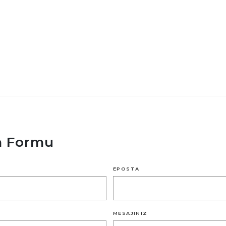
im Formu
EPOSTA
MESAJINIZ