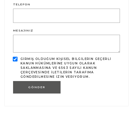
TELEFON
MESAJINIZ
GIRMIŞ OLDUĞUM KIŞISEL BILGILERIN GEÇERLI
KANUN HÜKÜMLERINE UYGUN OLARAK
SAKLANMASINA VE 6563 SAYILI KANUN
ÇERÇEVESINDE ILETILERIN TARAFIMA
GÖNDERILMESINE IZIN VERIYORUM.
GÖNDER