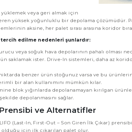
eri yüklemek veya geri almak için
 içeren yüksek yoğunluklu bir depolama çözümüdür. P
istemlerinin aksine, her palet sırası arasına koridor 
tercih edilme nedenleri şunlardır:
ucu veya soğuk hava depolarının pahalı olması nede
saklamak ister. Drive-In sistemleri, daha az koridor
ktarda benzer ürün stoğunuz varsa ve bu ürünlerin r
erimli bir alan kullanımını mümkün kılar.
ine blok yığınlarda depolanamayan kırılgan ürünler 
şekilde depolanmasını sağlar.
rensibi ve Alternatifler
IFO (Last-In, First-Out – Son Giren İlk Çıkar) prensibi
 olduğu için ilk çıkarılan palet olur.