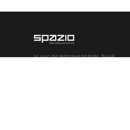
İyi ürün, bin kelimeye bedeldir. Büyük
yenilik, insanlığın evrimsel tarihinde bir
bölüme bedeldir. İnsanlığın evrimi
üretimle birlikte ilerlemiştir. Üretimin
büyümesi depolama ihtiyacını da
beraberinde get...
Devamını oku
KVKK ve Çerez Politikaları