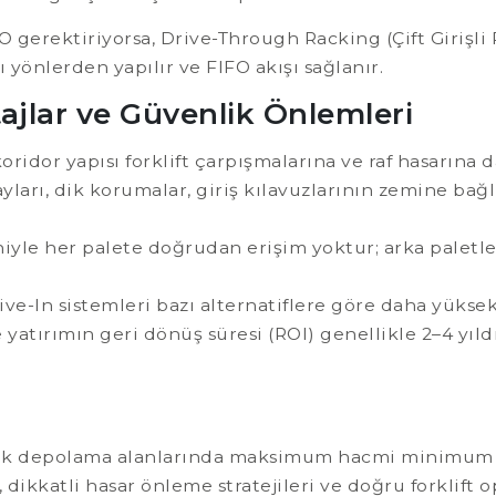
gerektiriyorsa, Drive-Through Racking (Çift Girişli Ra
yönlerden yapılır ve FIFO akışı sağlanır.
ajlar ve Güvenlik Önlemleri
oridor yapısı forklift çarpışmalarına ve raf hasarına d
rayları, dik korumalar, giriş kılavuzlarının zemine ba
yle her palete doğrudan erişim yoktur; arka paletler
ve-In sistemleri bazı alternatiflere göre daha yükse
atırımın geri dönüş süresi (ROI) genellikle 2–4 yıldır
oğuk depolama alanlarında maksimum hacmi minimum 
 dikkatli hasar önleme stratejileri ve doğru forklift o