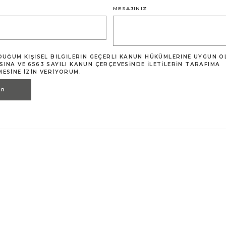
MESAJINIZ
DUĞUM KIŞISEL BILGILERIN GEÇERLI KANUN HÜKÜMLERINE UYGUN 
INA VE 6563 SAYILI KANUN ÇERÇEVESINDE ILETILERIN TARAFIMA
ESINE IZIN VERIYORUM.
ER