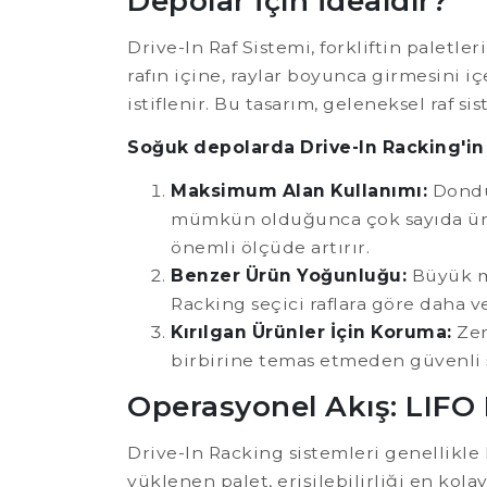
Depolar İçin İdealdir?
Drive-In Raf Sistemi, forkliftin paletl
rafın içine, raylar boyunca girmesini
istiflenir. Bu tasarım, geleneksel raf s
Soğuk depolarda Drive-In Racking'in 
Maksimum Alan Kullanımı:
Dondur
mümkün olduğunca çok sayıda ürün 
önemli ölçüde artırır.
Benzer Ürün Yoğunluğu:
Büyük mi
Racking seçici raflara göre daha v
Kırılgan Ürünler İçin Koruma:
Zem
birbirine temas etmeden güvenli 
Operasyonel Akış: LIFO P
Drive-In Racking sistemleri genellikle L
yüklenen palet, erişilebilirliği en kolay