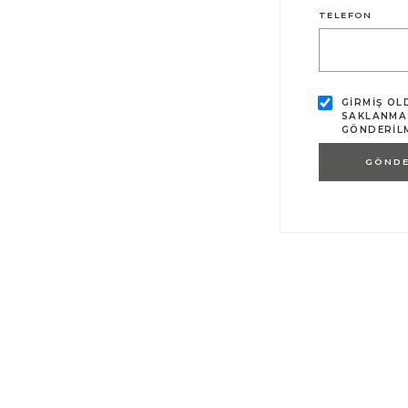
TELEFON
GIRMIŞ OL
SAKLANMAS
GÖNDERILM
GÖND