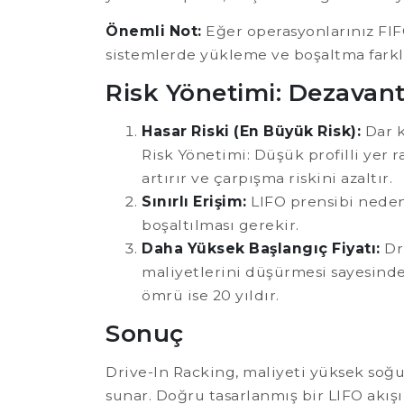
Önemli Not:
Eğer operasyonlarınız FIFO 
sistemlerde yükleme ve boşaltma farklı 
Risk Yönetimi: Dezavant
Hasar Riski (En Büyük Risk):
Dar k
Risk Yönetimi: Düşük profilli yer 
artırır ve çarpışma riskini azaltır.
Sınırlı Erişim:
LIFO prensibi nedeni
boşaltılması gerekir.
Daha Yüksek Başlangıç Fiyatı:
Dri
maliyetlerini düşürmesi sayesinde y
ömrü ise 20 yıldır.
Sonuç
Drive-In Racking, maliyeti yüksek s
sunar. Doğru tasarlanmış bir LIFO akışı,