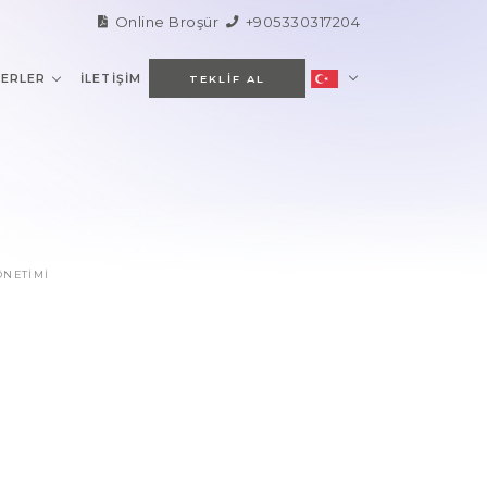
Online Broşür
+905330317204
ERLER
İLETIŞIM
TEKLIF AL
ÖNETIMI