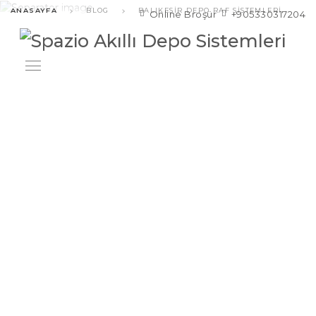
ANASAYFA
BLOG
BALIKESIR DEPO RAF SISTEMLERI
Online Broşür
+905330317204