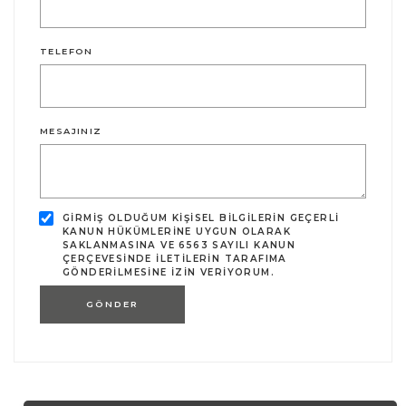
TELEFON
MESAJINIZ
GIRMIŞ OLDUĞUM KIŞISEL BILGILERIN GEÇERLI
KANUN HÜKÜMLERINE UYGUN OLARAK
SAKLANMASINA VE 6563 SAYILI KANUN
ÇERÇEVESINDE ILETILERIN TARAFIMA
GÖNDERILMESINE IZIN VERIYORUM.
GÖNDER