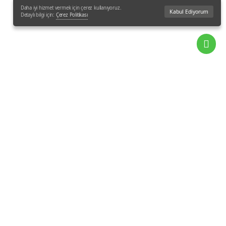
Daha iyi hizmet vermek için çerez kullanıyoruz.
Kabul Ediyorum
Detaylı bilgi için:
Çerez Politikası