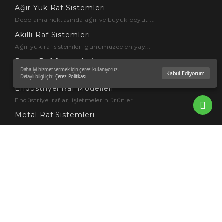
Ağır Yük Raf Sistemleri
Depolama noktasında ağır ve büyük boyutl...
Akıllı Raf Sistemleri
Ağır yük raf sistemleri günümüzde en yay...
Depo Raf Sistemleri
Daha iyi hizmet vermek için çerez kullanıyoruz.
Depo ve depolama yönetimi günümüzde en ç...
Kabul Ediyorum
Detaylı bilgi için:
Çerez Politikası
Endüstriyel Raf Modelleri
Endüstriyel raflar, işletmelerin ürünler...
Metal Raf Sistemleri
Metal raf sistemleri ürünlerin depolanma...
Bize Ulaşın
Köseler Mah. KOBİ OSB 29. Sok.
No:16 41455 Dilovası – KOCAELİ
444 4 852