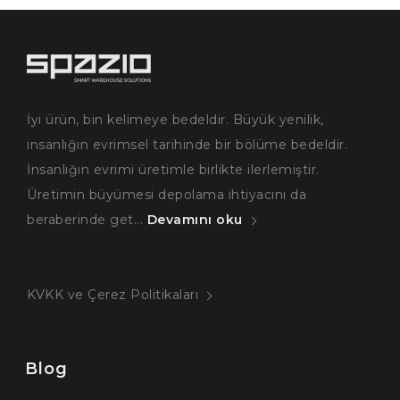
İyi ürün, bin kelimeye bedeldir. Büyük yenilik,
insanlığın evrimsel tarihinde bir bölüme bedeldir.
İnsanlığın evrimi üretimle birlikte ilerlemiştir.
Üretimin büyümesi depolama ihtiyacını da
beraberinde get...
Devamını oku
KVKK ve Çerez Politikaları
Blog