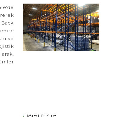
ele’de
irerek
p Back
imize
çlü ve
istik
arak,
zümler