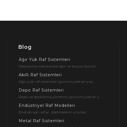
Blog
Ağır Yük Raf Sistemleri
Depolama noktasında ağır ve büyük boyutl...
Akıllı Raf Sistemleri
Ağır yük raf sistemleri günümüzde en yay...
Depo Raf Sistemleri
Depo ve depolama yönetimi günümüzde en ç...
Endüstriyel Raf Modelleri
Endüstriyel raflar, işletmelerin ürünler...
Metal Raf Sistemleri