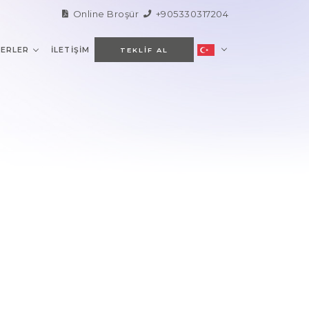
Online Broşür
+905330317204
ERLER
İLETIŞIM
TEKLIF AL