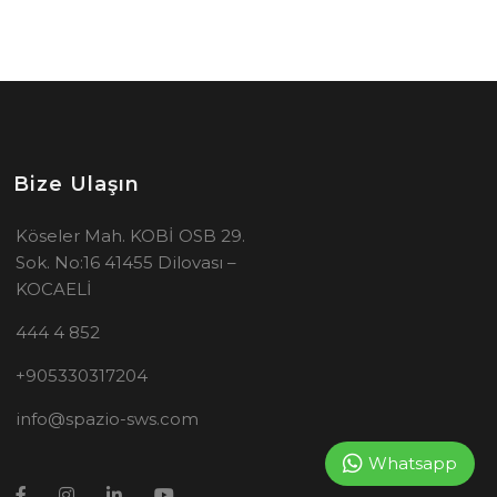
Bize Ulaşın
Köseler Mah. KOBİ OSB 29.
Sok. No:16 41455 Dilovası –
KOCAELİ
444 4 852
+905330317204
info@spazio-sws.com
Whatsapp