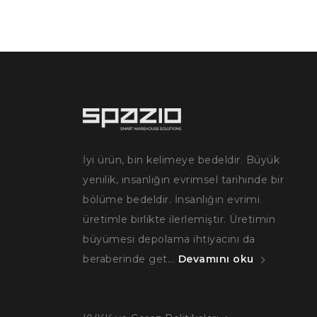
İyi ürün, bin kelimeye bedeldir. Büyük
yenilik, insanlığın evrimsel tarihinde bir
bölüme bedeldir. İnsanlığın evrimi
üretimle birlikte ilerlemiştir. Üretimin
büyümesi depolama ihtiyacını da
beraberinde get...
Devamını oku