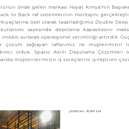
törünün önde gelen markası Hayat Kimya’nın Başisk
ack to Back raf sistemlerinin montajını gerçekleşt
htiyaçlarına özel olarak tasarladığımız Double Dee
i kullanımı sayesinde depolama kapasitesini maks
m imkânı sunarak operasyonel verimliliği artırdık. Gü
r çözüm sağlayan raflarımız ile müşterimizin loj
dımcı olduk. Spazio Akıllı Depolama Çözümleri ol
manda müşterilerimizin iş süreçlerini iyileştiren çö