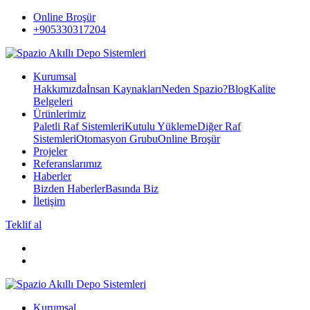
Online Broşür
+905330317204
Kurumsal
Hakkımızda
İnsan Kaynakları
Neden Spazio?
Blog
Kalite
Belgeleri
Ürünlerimiz
Paletli Raf Sistemleri
Kutulu Yükleme
Diğer Raf
Sistemleri
Otomasyon Grubu
Online Broşür
Projeler
Referanslarımız
Haberler
Bizden Haberler
Basında Biz
İletişim
Teklif al
Kurumsal