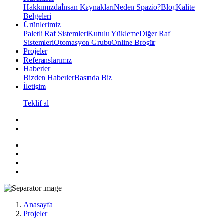
Hakkımızda
İnsan Kaynakları
Neden Spazio?
Blog
Kalite
Belgeleri
Ürünlerimiz
Paletli Raf Sistemleri
Kutulu Yükleme
Diğer Raf
Sistemleri
Otomasyon Grubu
Online Broşür
Projeler
Referanslarımız
Haberler
Bizden Haberler
Basında Biz
İletişim
Teklif al
Anasayfa
Projeler