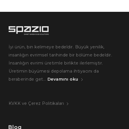
İyi ürün, bin kelimeye bedeldir. Büyük yenilik,
insanlığın evrimsel tarihinde bir bölüme bedeldir.
İnsanlığın evrimi üretimle birlikte ilerlemiştir.
Üretimin büyümesi depolama ihtiyacını da
beraberinde get...
Devamını oku
KVKK ve Çerez Politikaları
Blog