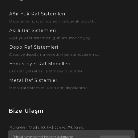
Ağır Yük Raf Sistemleri
Depolama noktasında ağır ve büyük boyutl...
Akıllı Raf Sistemleri
Ağır yük raf sistemleri günümüzde en yay...
Depo Raf Sistemleri
Depo ve depolama yönetimi günümüzde en ç...
Endüstriyel Raf Modelleri
Endüstriyel raflar, işletmelerin ürünler...
Metal Raf Sistemleri
Metal raf sistemleri ürünlerin depolanma...
Bize Ulaşın
Köseler Mah. KOBİ OSB 29. Sok.
No:16 41455 Dilovası – KOCAELİ
Daha iyi hizmet vermek için çerez kullanıyoruz.