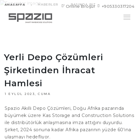
ANASAYFA
HABERLER
BASINDA BIZ
Online Broşür
+905330317204
Yerli Depo Çözümleri
Şirketinden İhracat
Hamlesi
1 EYLÜL 2023, CUMA
Spazio Akıllı Depo Çözümleri, Doğu Afrika pazarında
büyümek üzere Kas Storage and Construction Solutions
ile distribütörlük anlaşmasına imza attığını duyurdu.
Şirket, 2024 sonuna kadar Afrika pazarının yüzde 60'ına
ulaşmayı hedefliyor.