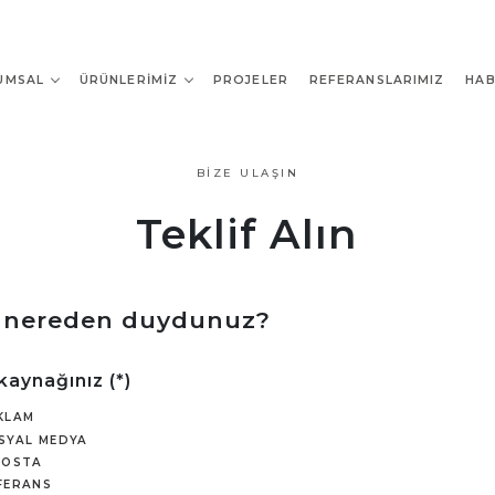
UMSAL
ÜRÜNLERIMIZ
PROJELER
REFERANSLARIMIZ
HAB
BIZE ULAŞIN
Teklif Alın
i nereden duydunuz?
 kaynağınız (*)
KLAM
SYAL MEDYA
POSTA
FERANS