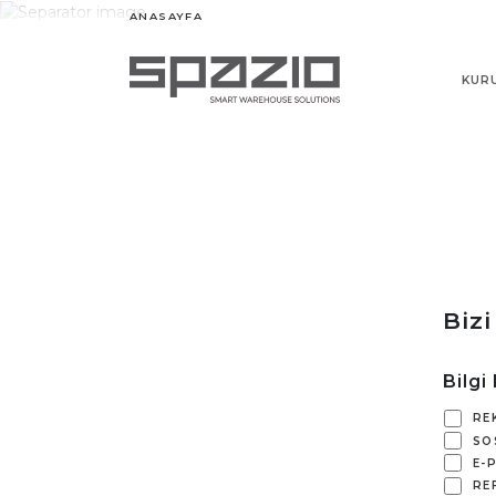
ANASAYFA
KUR
Biz
Bilgi
RE
SO
E-
RE