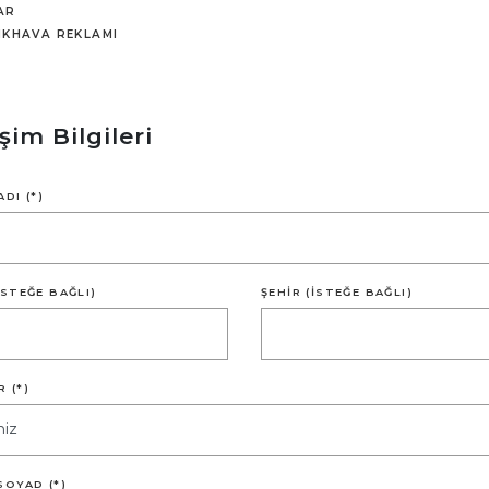
AR
IKHAVA REKLAMI
işim Bilgileri
ADI (*)
İSTEĞE BAĞLI)
ŞEHIR (İSTEĞE BAĞLI)
 (*)
SOYAD (*)