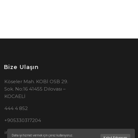
Bize Ulaşın
Köseler Mah. KOBİ OSB 29.
Sok. No:16 41455 Dilovası –
KOCAELİ
444 4 852
+905330317204
info@spazio-sws.com
Daha iyi hizmet vermek için çerez kullanıyoruz.
Kabul Ediyorum