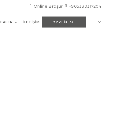
Online Broşür
+905330317204
ERLER
İLETIŞIM
TEKLIF AL