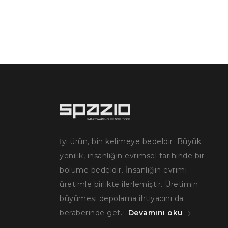
İyi ürün, bin kelimeye bedeldir. Büyük
yenilik, insanlığın evrimsel tarihinde bir
bölüme bedeldir. İnsanlığın evrimi
üretimle birlikte ilerlemiştir. Üretimin
büyümesi depolama ihtiyacını da
beraberinde get...
Devamını oku