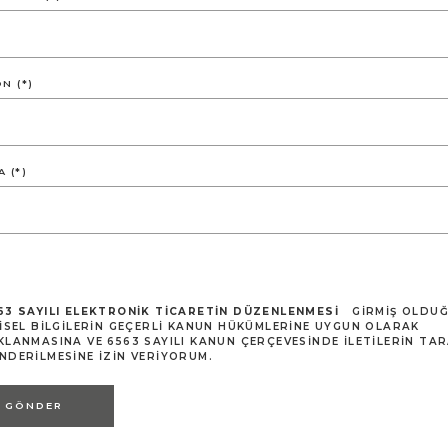
N (*)
 (*)
63 SAYILI ELEKTRONIK TICARETIN DÜZENLENMESI
GIRMIŞ OLDU
ŞISEL BILGILERIN GEÇERLI KANUN HÜKÜMLERINE UYGUN OLARAK
KLANMASINA VE 6563 SAYILI KANUN ÇERÇEVESINDE ILETILERIN TA
NDERILMESINE IZIN VERIYORUM.
GÖNDER