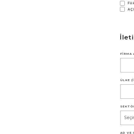
FU
AÇ
İlet
FIRMA 
ÜLKE (
SEKTÖR
AD VE 