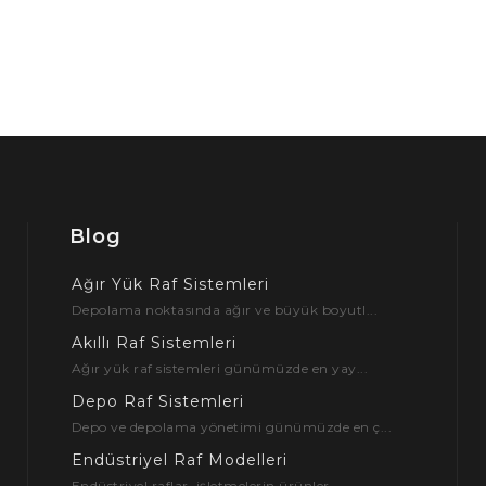
Blog
Ağır Yük Raf Sistemleri
Depolama noktasında ağır ve büyük boyutl...
Akıllı Raf Sistemleri
Ağır yük raf sistemleri günümüzde en yay...
Depo Raf Sistemleri
Depo ve depolama yönetimi günümüzde en ç...
Endüstriyel Raf Modelleri
Endüstriyel raflar, işletmelerin ürünler...